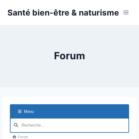
Aller
Santé bien-être & naturisme
au
contenu
Forum
Menu
N
a
v
F
Forum