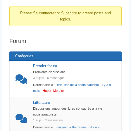
i
i
g
Please
Se connecter
or
S’inscrire
to create posts and
l
a
topics.
t
d
i
’
o
A
n
Forum
r
d
u
i
Catégories.
f
a
o
Premier forum
n
r
Premières discussions
e
u
3 sujets · 6 messages
m
d
Dernier article :
Difficultés de la photo naturiste
·
il y a 9
u
mois
·
Hubert Mercier
f
Littérature
o
Discussions autour des livres consacrés à la vie
r
nudiste/naturiste
u
1 sujet · 2 messages
m
Dernier article :
Imaginer la liberté nue.
·
il y a 9