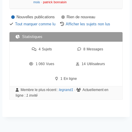
mois
·
patrick bonraisin
–
Nouvelles publications
Rien de nouveau
V
Tout marquer comme lu
Afficher les sujets non lus
o
u
Statistiques
s
4
Sujets
8
Messages
ê
t
1 060
Vues
14
Utilisateurs
e
s
1
En ligne
i
c
Membre le plus récent :
legrand1
·
Actuellement en
ligne :
1 invité
i
: