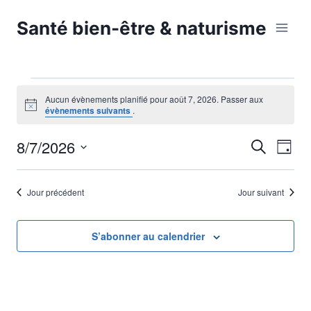
Aller
Santé bien-être & naturisme
au
contenu
Évènements
Aucun évènements planifié pour août 7, 2026. Passer aux
Notice
évènements suivants
.
for
8/7/2026
Nav
Reche
Recherche
Jour
août
Sélectionnez
de
et
une
7,
Jour précédent
Jour suivant
vu
date.
naviga
Év
2026
de
S’abonner au calendrier
vues
Évène