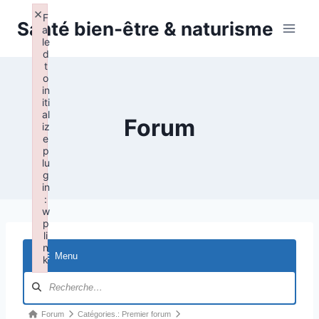
Aller
×
F
Santé bien-être & naturisme
au
ai
le
contenu
d
t
o
in
iti
al
Forum
iz
e
p
lu
g
in
:
w
p
li
n
Menu
k
Failed to initialize plugin: wplink
N
a
v
F
Forum
Catégories.: Premier forum