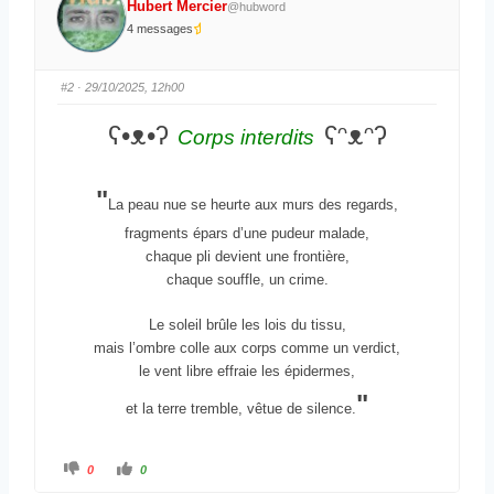
Hubert Mercier
@hubword
u
u
n
n
4 messages
p
p
o
o
u
u
c
c
e
e
#2
· 29/10/2025, 12h00
d
l
e
e
s
v
ʕ•ᴥ•ʔ
ʕᵔᴥᵔʔ
c
é
Corps interdits
e
.
n
d
u
"
.
La peau nue se heurte aux murs des regards,
fragments épars d’une pudeur malade,
chaque pli devient une frontière,
chaque souffle, un crime.
Le soleil brûle les lois du tissu,
mais l’ombre colle aux corps comme un verdict,
le vent libre effraie les épidermes,
"
et la terre tremble, vêtue de silence.
C
C
0
0
l
l
i
i