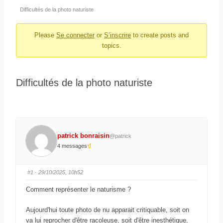
i
i
Difficultés de la photo naturiste
g
l
a
t
Please
Se connecter
or
S’inscrire
to create posts and
d
i
topics.
’
o
A
n
r
d
Difficultés de la photo naturiste
u
i
f
a
o
n
r
e
u
patrick bonraisin
@patrick
m
d
4 messages
u
f
#1
· 29/10/2025, 10h52
o
Comment représenter le naturisme ?
r
u
Aujourd'hui toute photo de nu apparait critiquable, soit on
m
va lui reprocher d'être racoleuse, soit d'être inesthétique,