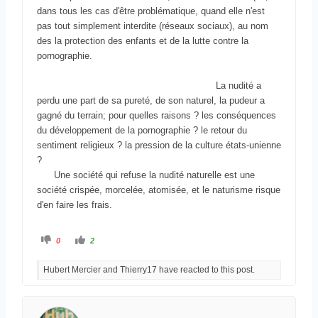
dans tous les cas d'être problématique, quand elle n'est
pas tout simplement interdite (réseaux sociaux), au nom
–
des la protection des enfants et de la lutte contre la
V
pornographie.
o
u
La nudité a
perdu une part de sa pureté, de son naturel, la pudeur a
s
gagné du terrain; pour quelles raisons ? les conséquences
ê
du développement de la pornographie ? le retour du
t
sentiment religieux ? la pression de la culture états-unienne
e
?
Une société qui refuse la nudité naturelle est une
s
société crispée, morcelée, atomisée, et le naturisme risque
i
d'en faire les frais.
c
i
C
C
0
2
l
l
i
i
q
q
:
Hubert Mercier and Thierry17 have reacted to this post.
u
u
e
e
z
z
p
p
o
o
u
u
r
r