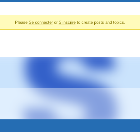
Please
Se connecter
or
S’inscrire
to create posts and topics.