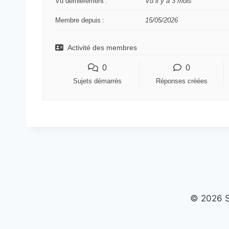
Vu dernièrement :
Vu il y a 3 mois
m
Membre depuis :
15/05/2026
–
V
Activité des membres
o
0
0
u
Sujets démarrés
Réponses créées
s
ê
t
e
s
i
c
i
© 2026 S
: